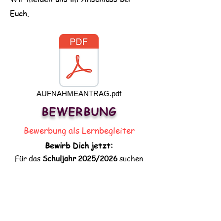
Euch.
AUFNAHMEANTRAG.pdf
BEWERBUNG
Bewerbung als Lernbegleiter
Bewirb Di
ch jetzt:
Für das
Schuljahr 2025/2026
suchen
wir
Lernbegleiter für die
Grund-
und
Oberschule.
Voraussetzung ist
das 2
.
Staatsexamen
oder eine ähnliche Qualifikation.