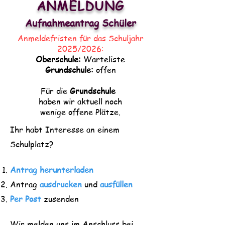
ANMELDUNG
Aufnahmeantrag Schüler
Anmeldefristen für das Schuljahr
2025/2026:
Oberschule:
Warteliste
Grundschule:
offen
Für die
Grundschule
haben wir aktuell noch
wenige offene
Plätze.
Ihr habt Interesse an einem
Sc
hulplatz?
Antrag herunterladen
Antrag
ausdrucken
und
ausfüllen
Per Post
zusenden
Wir melden uns im Anschluss bei